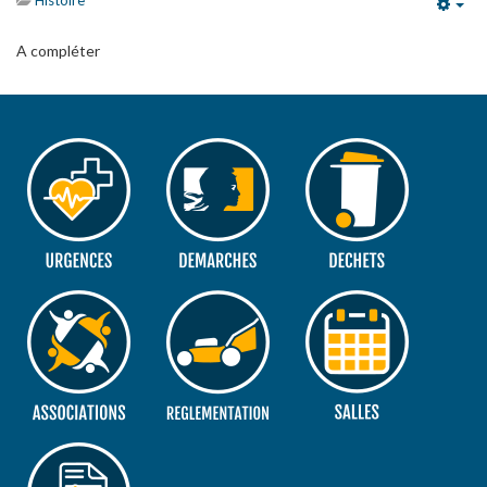
Histoire
Emp
A compléter