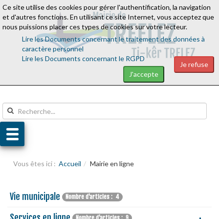
Ce site utilise des cookies pour gérer l'authentification, la navigation
Aller au contenu
Aller au menu
et d'autres fonctions. En utilisant ce site Internet, vous acceptez que
nous puissions placer ces types de cookies sur votre lecteur.
Lire les Documents concernant le traitement des données à
caractère personnel
Lire les Documents concernant le RGPD
Je refuse
J'accepte
Vous êtes ici :
Accueil
Mairie en ligne
Vie municipale
Nombre d'articles : 4
Services en ligne
Nombre d'articles : 9