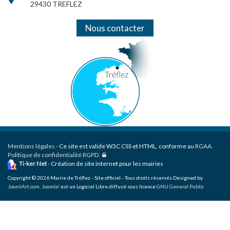
29430 TREFLEZ
Nous contacter
Mentions légales
- Ce site est valide W3C CSS et HTML, conforme au
RGAA
.
Politique de confidentialité RGPD
.
Ti-ker Net
- Création de site internet pour les mairies
Copyright © 2026 Mairie de Tréflez - Site officiel - Tous droits réservés Designed by
JoomlArt.com
.
Joomla!
est un Logiciel Libre diffusé sous licence
GNU General Public