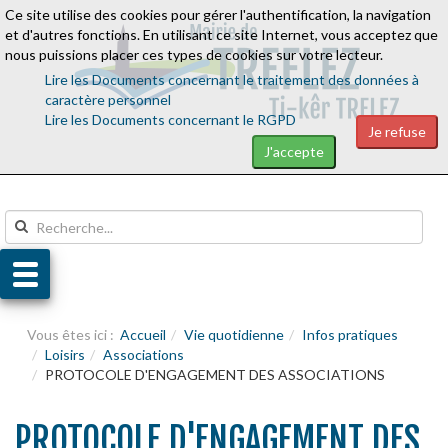
Ce site utilise des cookies pour gérer l'authentification, la navigation
Aller au contenu
Aller au menu
et d'autres fonctions. En utilisant ce site Internet, vous acceptez que
nous puissions placer ces types de cookies sur votre lecteur.
Lire les Documents concernant le traitement des données à
caractère personnel
Lire les Documents concernant le RGPD
Je refuse
J'accepte
Vous êtes ici :
Accueil
Vie quotidienne
Infos pratiques
Loisirs
Associations
PROTOCOLE D'ENGAGEMENT DES ASSOCIATIONS
PROTOCOLE D'ENGAGEMENT DES