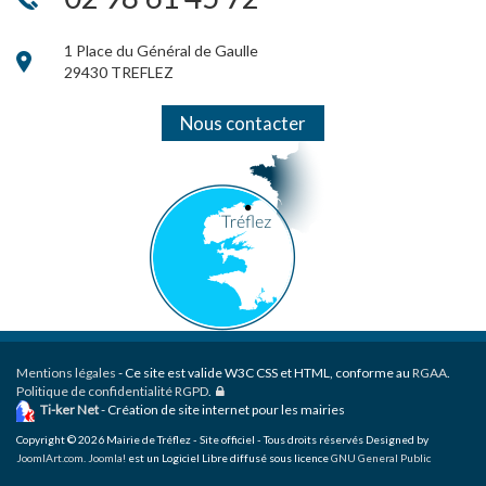
1 Place du Général de Gaulle
29430 TREFLEZ
Nous contacter
Mentions légales
- Ce site est valide W3C CSS et HTML, conforme au
RGAA
.
Politique de confidentialité RGPD
.
Ti-ker Net
- Création de site internet pour les mairies
Copyright © 2026 Mairie de Tréflez - Site officiel - Tous droits réservés Designed by
JoomlArt.com
.
Joomla!
est un Logiciel Libre diffusé sous licence
GNU General Public